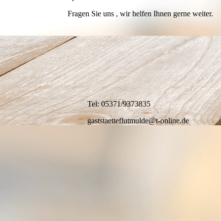
Fragen Sie uns , wir helfen Ihnen gerne weiter.
Tel: 05371/9373835
gaststaetteflutmulde@t-online.de