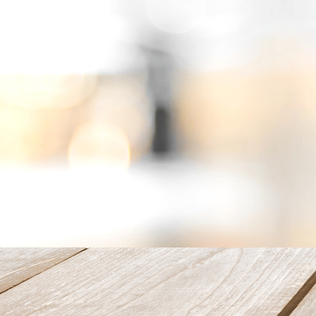
20220529_001405