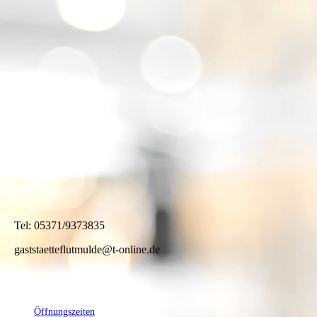
20220723_164337
20220917_102640
20220917_102659_1
20221005_155314
20220803_100248
20220625_160304
Tel: 05371/9373835
gaststaetteflutmulde@t-online.de
Öffnungszeiten