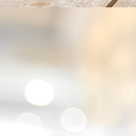
20220423_184215