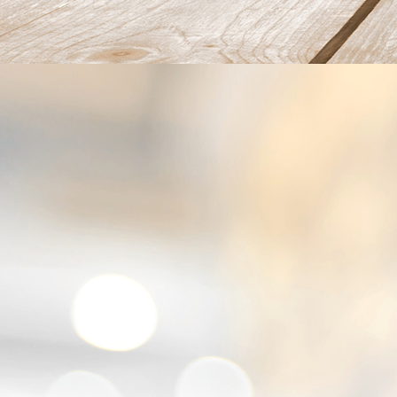
20220626_102327_1