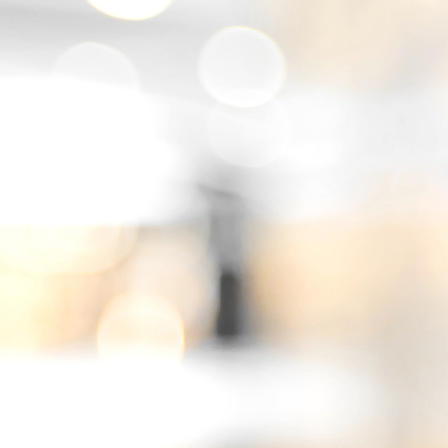
20220729_151822