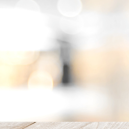
20220824_112757