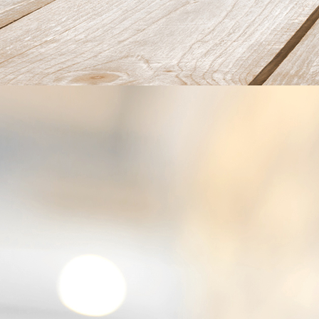
20220729_165748