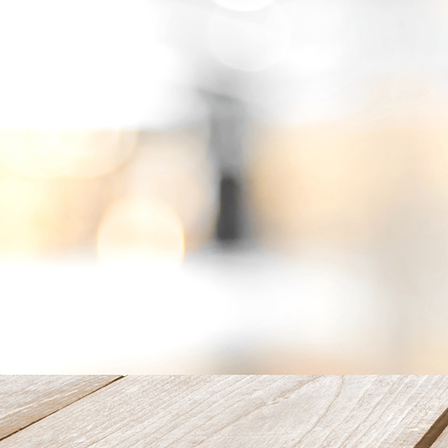
20220625_160232