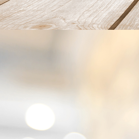
20220626_102332