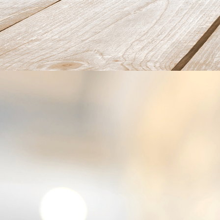
20220729_161611