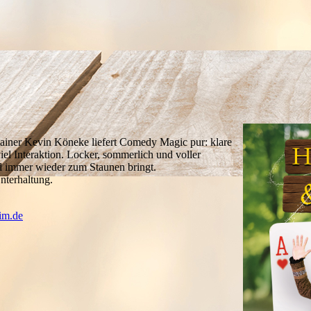
ainer Kevin Köneke liefert Comedy Magic pur: klare
el Interaktion. Locker, sommerlich und voller
 immer wieder zum Staunen bringt.
nterhaltung.
im.de