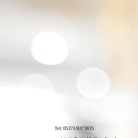
Tel: 05371/9373835